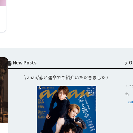
New Posts
O
\ anan/恋と運命でご紹介いただきました /
・イ
た。
i