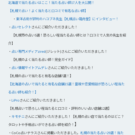
北海道で当たる占いはここ！当たる占い師17人を大公開！
【札幌で占い！よく当たると口コミで有名な占い師】
・
東洋占術が評判のハコブネ先生【札幌占い箱舟堂】にインタビュー！
・
占いセレクト
さんにご紹介いただきました！
【札幌市の占い5選！恐ろしい程当たる占い師とは？口コミで人気の先生を紹
介】
・
占い専門メディアzired
(ジレット)さんにご紹介いただきました！
【札幌のよく当たる占い師！完全ガイド】
・
占い情報サイトアムデレ
さんにご紹介いただきました！
【札幌の占いで当たると有名な店舗7選！】
【北海道の占いで当たると有名な店舗15選！霊視や恋愛相談が恐ろしい程当た
る占い師も紹介！】
・
LiPro
さんにご紹介いただきました！
【札幌占いで恐ろしい程当たると口コミ・評判のいい占い店舗12選】
・
キモチニ
さんにご紹介いただきました！【札幌の占い店で当たるのはどこ？
】
タロットや手相占いができる占い師を紹介！
・CoCo占いテラスさんに掲載いただきました。
札幌の当たる占い29選！当た