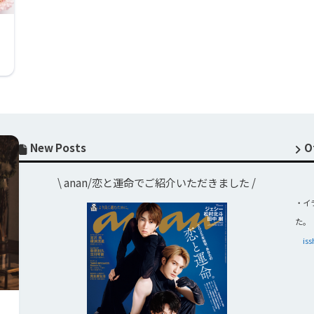
New Posts
O
\ anan/恋と運命でご紹介いただきました /
・イ
た。
i