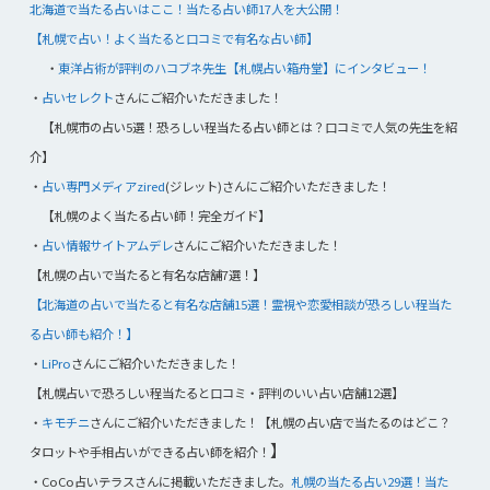
北海道で当たる占いはここ！当たる占い師17人を大公開！
【札幌で占い！よく当たると口コミで有名な占い師】
・
東洋占術が評判のハコブネ先生【札幌占い箱舟堂】にインタビュー！
・
占いセレクト
さんにご紹介いただきました！
【札幌市の占い5選！恐ろしい程当たる占い師とは？口コミで人気の先生を紹
介】
・
占い専門メディアzired
(ジレット)さんにご紹介いただきました！
【札幌のよく当たる占い師！完全ガイド】
・
占い情報サイトアムデレ
さんにご紹介いただきました！
【札幌の占いで当たると有名な店舗7選！】
【北海道の占いで当たると有名な店舗15選！霊視や恋愛相談が恐ろしい程当た
る占い師も紹介！】
・
LiPro
さんにご紹介いただきました！
【札幌占いで恐ろしい程当たると口コミ・評判のいい占い店舗12選】
・
キモチニ
さんにご紹介いただきました！【札幌の占い店で当たるのはどこ？
】
タロットや手相占いができる占い師を紹介！
・CoCo占いテラスさんに掲載いただきました。
札幌の当たる占い29選！当た