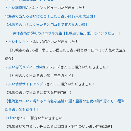
・占い調査団
さんにインタビューいただきました！
北海道で当たる占いはここ！当たる占い師17人を大公開！
【札幌で占い！よく当たると口コミで有名な占い師】
・
東洋占術が評判のハコブネ先生【札幌占い箱舟堂】にインタビュー！
・
占いセレクト
さんにご紹介いただきました！
【札幌市の占い5選！恐ろしい程当たる占い師とは？口コミで人気の先生を
紹介】
・
占い専門メディアzired
(ジレット)さんにご紹介いただきました！
【札幌のよく当たる占い師！完全ガイド】
・
占い情報サイトアムデレ
さんにご紹介いただきました！
【札幌の占いで当たると有名な店舗7選！】
【北海道の占いで当たると有名な店舗15選！霊視や恋愛相談が恐ろしい程当
たる占い師も紹介！】
・
LiPro
さんにご紹介いただきました！
【札幌占いで恐ろしい程当たると口コミ・評判のいい占い店舗12選】