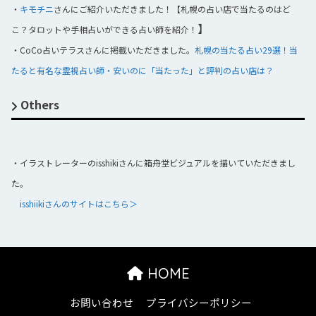
・
キモチニ
さんにご紹介いただきました！【札幌の占い店で当たるのはど
】
こ？タロットや手相占いができる占い師を紹介！
・CoCo占いテラスさんに掲載いただきました。
札幌の当たる占い29選！当
たると有名な霊視占い師・安いのに「当たった」と評判の占い店は？
Others
・イラストレーターのisshikiさんに箱舟堂ビジュアルを描いていただきまし
た。
isshiikiさんのサイトはこちら＞
HOME
お問い合わせ
プライバシーポリシー