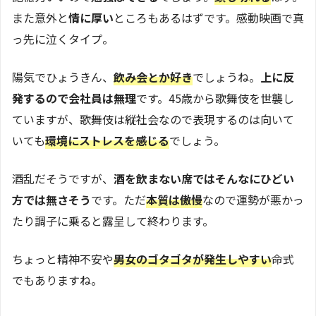
また意外と
情に厚い
ところもあるはずです。感動映画で真
っ先に泣くタイプ。
陽気でひょうきん、
飲み会とか好き
でしょうね。
上に反
発するので会社員は無理
です。45歳から歌舞伎を世襲し
ていますが、歌舞伎は縦社会なので表現するのは向いて
いても
環境にストレスを感じる
でしょう。
酒乱だそうですが、
酒を飲まない席ではそんなにひどい
方では無さそう
です。ただ
本質は傲慢
なので運勢が悪かっ
たり調子に乗ると露呈して終わります。
ちょっと精神不安や
男女のゴタゴタが発生しやすい
命式
でもありますね。