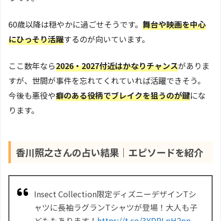
60歳以降は穏やかに過ごせそうです。
舞台や映画を中心
にひっそり活躍
するのが向いています。
ここ数年なら
2026・2027付近はかなりチャンス
がありま
すが、世間が事件を忘れてくれていれば活躍できそう。
今後も悪役や
癖のある役柄でブレイクを狙うのが鍵
にな
ります。
香川照之さんの占い結果｜エピソードを紹介
Insect Collection限定ディズニーデザインTシ
ャツに長袖ラグランTシャツが登場！大人も子
どももあります！
https://t.co/3YDRLpH2pp