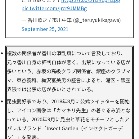
pic.twitter.com/jrcr9JMMBg
— 香川照之 / 市川中車 (@_teruyukikagawa)
September 25, 2021
複数の関係者が香川の酒乱癖について言及しており、
元々香川自身の評判自体が悪く、出禁になっている店が
多いという。赤坂の高級クラブ関係者、銀座のクラブマ
マ、東谷義和、梅沢富美男の証言によると、港区・銀座
界隈では出禁の店が多いとされている。
昆虫愛好家であり、2018年8月に公式ツイッターを開始
し、アイコン画像は「カマキリ先生」の着ぐるみ姿とな
っている。2020年9月に昆虫と草花をモチーフとしたア
パレルブランド「Insect Garden（インセクトガーデ
ン）」を発表。