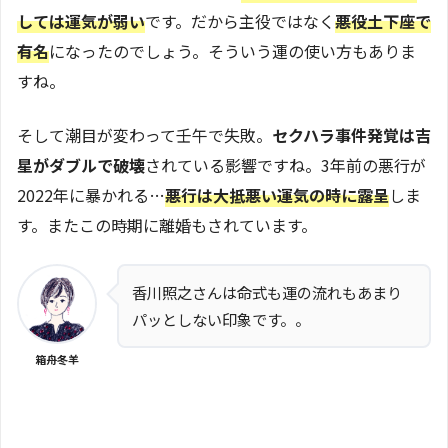
しては運気が弱い
です。だから主役ではなく
悪役土下座で
有名
になったのでしょう。そういう運の使い方もありま
すね。
そして潮目が変わって壬午で失敗。
セクハラ事件発覚は吉
星がダブルで破壊
されている影響ですね。3年前の悪行が
2022年に暴かれる…
悪行は大抵悪い運気の時に露呈
しま
す。またこの時期に離婚もされています。
香川照之さんは命式も運の流れもあまり
パッとしない印象です。。
箱舟冬羊