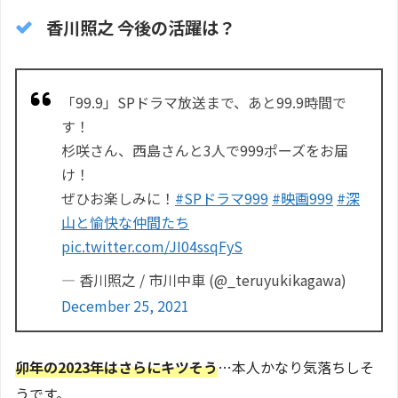
香川照之 今後の活躍は？
「99.9」SPドラマ放送まで、あと99.9時間で
す！
杉咲さん、西島さんと3人で999ポーズをお届
け！
ぜひお楽しみに！
#SPドラマ999
#映画999
#深
山と愉快な仲間たち
pic.twitter.com/JI04ssqFyS
— 香川照之 / 市川中車 (@_teruyukikagawa)
December 25, 2021
卯年の
2023
年はさらにキツそう
…本人かなり気落ちしそ
うです。