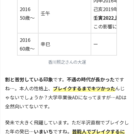
丙申2016年に2
2016
己亥2019年7月
壬午
50歳〜
壬寅2022上記の
この影響によりス
2016
辛巳
ー
60歳〜
香川照之さんの大運
割と苦労している印象
です。
不遇の時代が長かった
です
ね…。本人の性格上、
ブレイクするまでキツかった
んじ
ゃないでしょうか？大学卒業後ADになってますが…ADは
全然向いてないです。
癸未で大きく飛躍しています。ただ半沢直樹でブレイクし
た年の癸巳…
いまいち
ですね。
芸能人でブレイクするに