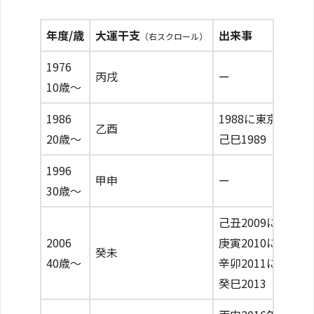
年度/歳
大運干支
出来事
（右スクロール）
1976
丙戌
ー
10歳〜
1986
1988に東京大学
乙酉
20歳〜
己巳1989『春日
1996
甲申
ー
30歳〜
己丑2009に南
2006
庚寅2010に『劒
癸未
40歳〜
辛卯2011に香川
癸巳2013
『半沢直