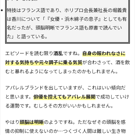
特技はフランス語であり、ホリプロ会長兼社長の堀義貴
は香川について「『女優・浜木綿子の息子』としても有
名だったが、頭脳明晰でフランス語も原書で読んでい
た」と語っている。
エピソードを読む限り
酒乱
ですね。
自身の報われなさに
対する気持ちや元々調子に乗る気質
が合わさって、酒を飲
むと暴れるようになってしまったのかもしれません。
アパレルブランドを出していますが、これはいい傾向だ
と思います。
俳優を控えてもアパレル展開
で成功していけ
る運勢です。むしろその方がいいかもしれません。
やはり
頭脳は明晰
のようですね。ただなぜその頭脳を感
情の抑制に使えないのか…つくづく人間は難しい生き物