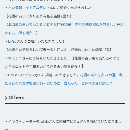
・
占い情報サイトアムデレ
さんにご紹介いただきました！
【札幌の占いで当たると有名な店舗7選！】
【北海道の占いで当たると有名な店舗15選！霊視や恋愛相談が恐ろしい程当
たる占い師も紹介！】
・
LiPro
さんにご紹介いただきました！
【札幌占いで恐ろしい程当たると口コミ・評判のいい占い店舗12選】
・
キモチニ
さんにご紹介いただきました！【札幌の占い店で当たるのはど
】
こ？タロットや手相占いができる占い師を紹介！
・CoCo占いテラスさんに掲載いただきました。
札幌の当たる占い29選！当
たると有名な霊視占い師・安いのに「当たった」と評判の占い店は？
Others
・イラストレーターのisshikiさんに箱舟堂ビジュアルを描いていただきまし
た。