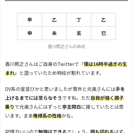
甲
乙
丁
乙
申
未
亥
巳
香川照之さんの命式
香川照之さんはご自身のTwitterで「
僕は16時半過ぎの生
まれ
」と語っていたため時柱が割れています。
DV系の星並びかと思いましたが意外と元奥さんには
手を
上げるまでには至らなそう
ですね。ただ
自我が強く調子
乗り
で元奥さんにはずっと
亭主関白
に接していたとは思
います。まあ
俺様系の性格
かな。
記憶力いいので
勉強はできる
でしょう。
頭も切れる
はず。