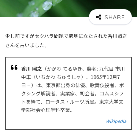
少し前ですがセクハラ問題で窮地に立たされた香川照之
さんを占いました。
香川 照之
（かがわ てるゆき、襲名: 九代目 市川
中車〈いちかわ ちゅうしゃ〉、1965年12月7
日 – ）は、東京都出身の俳優、歌舞伎役者、ボ
クシング解説者、実業家、司会者。コムスシフ
トを経て、ロータス・ルーツ所属。東京大学文
学部社会心理学科卒業。
Wikipedia