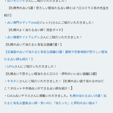
・
占いセレクト
さんにご紹介いただきました！
【札幌市の占い5選！恐ろしい程当たる占い師とは？口コミで人気の先生を
紹介】
・
占い専門メディアzired
(ジレット)さんにご紹介いただきました！
【札幌のよく当たる占い師！完全ガイド】
・
占い情報サイトアムデレ
さんにご紹介いただきました！
【札幌の占いで当たると有名な店舗7選！】
【北海道の占いで当たると有名な店舗15選！霊視や恋愛相談が恐ろしい程当
たる占い師も紹介！】
・
LiPro
さんにご紹介いただきました！
【札幌占いで恐ろしい程当たると口コミ・評判のいい占い店舗12選】
・
キモチニ
さんにご紹介いただきました！【札幌の占い店で当たるのはど
】
こ？タロットや手相占いができる占い師を紹介！
・CoCo占いテラスさんに掲載いただきました。
札幌の当たる占い29選！当
たると有名な霊視占い師・安いのに「当たった」と評判の占い店は？