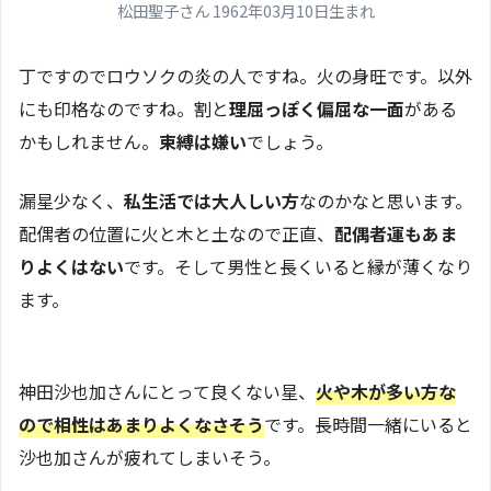
松田聖子さん 1962年03月10日生まれ
丁ですのでロウソクの炎の人ですね。火の身旺です。以外
にも印格なのですね。割と
理屈っぽく偏屈な一面
がある
かもしれません。
束縛は嫌い
でしょう。
漏星少なく、
私生活では大人しい方
なのかなと思います。
配偶者の位置に火と木と土なので正直、
配偶者運もあま
りよくはない
です。そして男性と長くいると縁が薄くなり
ます。
神田沙也加さんにとって良くない星、
火や木が多い方な
ので相性はあまりよくなさそう
です。長時間一緒にいると
沙也加さんが疲れてしまいそう。