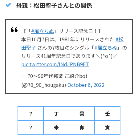
母親：松田聖子さんとの関係
【「
#風立ちぬ
」リリース記念日！】
本日10月7日は、1981年にリリースされた
#松
田聖子
さんの7枚目のシングル「
#風立ちぬ
」の
リリース41周年記念日であります＼(^o^)／
pic.twitter.com/INdJPNB9ET
— 70〜90年代邦楽 ご紹介bot
(@70_90_hougaku)
October 6, 2022
？
丁
癸
壬
？
未
卯
寅