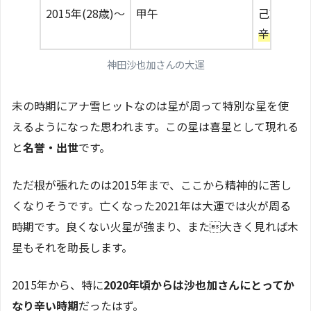
2015年(28歳)〜
甲午
己亥201
辛丑202
神田沙也加さんの大運
未の時期にアナ雪ヒットなのは星が周って特別な星を使
えるようになった思われます。この星は喜星として現れる
と
名誉・出世
です。
ただ根が張れたのは2015年まで、ここから精神的に苦し
くなりそうです。亡くなった2021年は大運では火が周る
時期です。良くない火星が強まり、また大きく見れば木
星もそれを助長します。
2015年から、特に
2020年頃からは沙也加さんにとってか
なり辛い時期
だったはず。