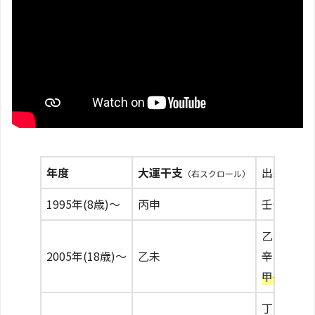
年度
大運干支
出来事
（右スクロール）
1995年(8歳)〜
丙申
壬午200
乙酉200
2005年(18歳)〜
乙未
辛卯201
甲午201
丁酉201