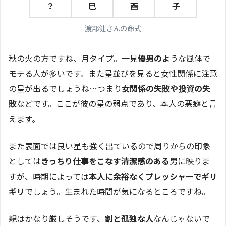
？
巳
酉
子
渡部健さんの命式
秋の火の方ですね、月タイプ。一見
優男のよ
うな風体で
モテる人が多いです。また星並びを見ると女性関係に注意
の星が出るでしょうね…つまり
女関係の失敗や投資の失
敗
などです。ここが彼の星の弱点であり、本人の悪癖と言
えます。
また表面では良い星も強く出ているので周りからの印象
としては
きっちり仕事をこなす清潔感のある
男に映りま
すが、時期によっては
本人に余裕なくプレッシャーでギリ
ギリ
でしょう。生まれた時間が気になるところですね。
親はかなり厳しそうです、
割と孤独な人
なんじゃないで