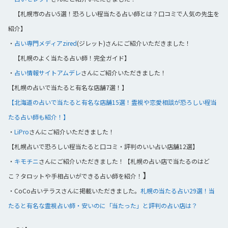
【札幌市の占い5選！恐ろしい程当たる占い師とは？口コミで人気の先生を
紹介】
・
占い専門メディアzired
(ジレット)さんにご紹介いただきました！
【札幌のよく当たる占い師！完全ガイド】
・
占い情報サイトアムデレ
さんにご紹介いただきました！
【札幌の占いで当たると有名な店舗7選！】
【北海道の占いで当たると有名な店舗15選！霊視や恋愛相談が恐ろしい程当
たる占い師も紹介！】
・
LiPro
さんにご紹介いただきました！
【札幌占いで恐ろしい程当たると口コミ・評判のいい占い店舗12選】
・
キモチニ
さんにご紹介いただきました！【札幌の占い店で当たるのはど
】
こ？タロットや手相占いができる占い師を紹介！
・CoCo占いテラスさんに掲載いただきました。
札幌の当たる占い29選！当
たると有名な霊視占い師・安いのに「当たった」と評判の占い店は？