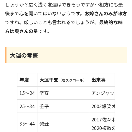
しょうか？広く浅く友達はできそうですが…相方にも最
後まで心を開いてはいないようです。
お嫁さんのみが味方
ですね。厳しいことも言われるでしょうが、
最終的な味
方は奥さんの星
です。
大運の考察
年度
大運干支
出来事
（右スクロール）
15～24
辛亥
アンジャッシュ結
25～34
壬子
2003爆笑オンエ
2017佐々木希との
35～44
癸丑
2020複数の女性