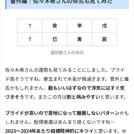
番外編｜佐々木希さんの命式も見てみた
？
癸
甲
戊
？
巳
寅
辰
渡部健さんの命式
佐々木希さんの運勢も見てみることにしました。プライ
ド高そうですね。春生まれで木星が強過ぎます。意外と毒
舌かもしれません、
勘もいいはずなので浮気にはすぐ気
づきそう
です。またこの方は
割と病みやすい
と思います。
プライドが高いので意地になって離婚しないパターン
かも
しれません。配偶者運はあんまり良くないですね…
2023〜2024年あたり結構精神的にキツイ
と思います。ゆ