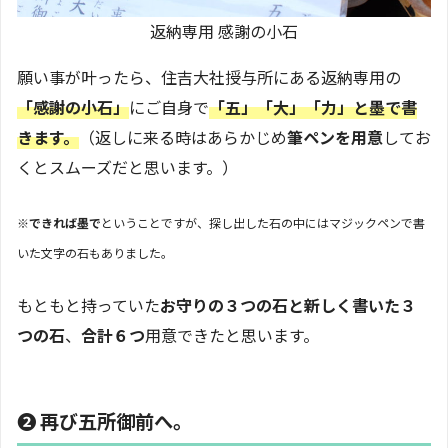
返納専用 感謝の小石
願い事が叶ったら、住吉大社授与所にある返納専用の
「感謝の小石」
にご自身で
「五」「大」「力」と墨で書
きます。
（返しに来る時はあらかじめ
筆ペンを用意
してお
くとスムーズだと思います。）
※
できれば墨で
ということですが、探し出した石の中にはマジックペンで書
いた文字の石もありました。
もともと持っていた
お守りの３つの石と新しく書いた３
つの石
、
合計６つ
用意できたと思います。
❷ 再び五所御前へ。