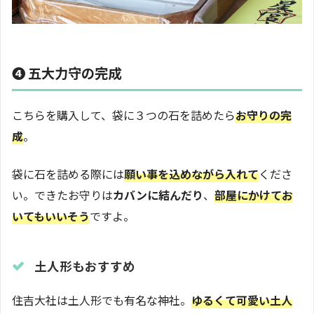
❹ 五大力守の完成
こちらを購入して、袋に３つの石を詰めたら
お守りの完
成
。
袋に石を詰める際には
願い事を込めながら入れて
くださ
い。できたお守りは
カバンに結んだり
、
部屋にかけてお
いてもいいそう
ですよ。
土人形もおすすめ
住吉大社は土人形でも有名な神社。
ゆるくて可愛い土人