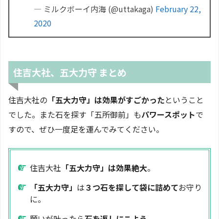
— ミルクボーイ内海 (@uttakaga)
February 22,
2020
住吉大社、五大力守 まとめ
住吉大社の
「五大力守」は効果がすごかった
ということ
でした。また石を探す「五所御前」も
パワースポット
で
すので、ぜひ一度足を運んでみてください。
住吉大社
「五大力守」は効果絶大
。
「五大力守」
は
３つ石を探して袋に詰めて
お守り
に。
願いが叶ったら
石を返しにこよう
。