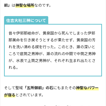
前」
は
神聖な場所
なのです。
住吉大社三神について
昔々伊邪那岐命が、黄泉国から死んでしまった伊邪
那美命を引き戻そうとするが果たせず、黄泉国の汚
れを洗い清める禊を行った。このとき、瀬の深いと
ころで底筒之男神が、瀬の流れの中間で中筒之男神
が、水表で上筒之男神が、それぞれ生まれ出たとさ
れる。
そして聖域
「五所御前」の石
にもまたその
神聖なパワー
が宿る
とされています。