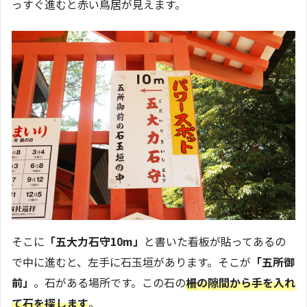
っすぐ進むと赤い鳥居が見えます。
そこに
「五大力石守10m」
と書いた看板が貼ってあるの
で中に進むと、左手に石玉垣があります。そこが
「五所御
前」
。石がある場所です。この石の
柵の隙間から手を入れ
て石を探します
。