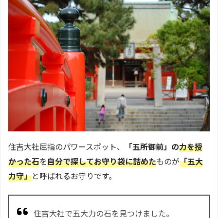
住吉大社屈指のパワースポット、
「五所御前」の
力を授
かった石
を
自分で探してお守り袋に詰めた
ものが
「五大
力守」
と呼ばれるお守りです。
住吉大社で五大力の石を見つけました。