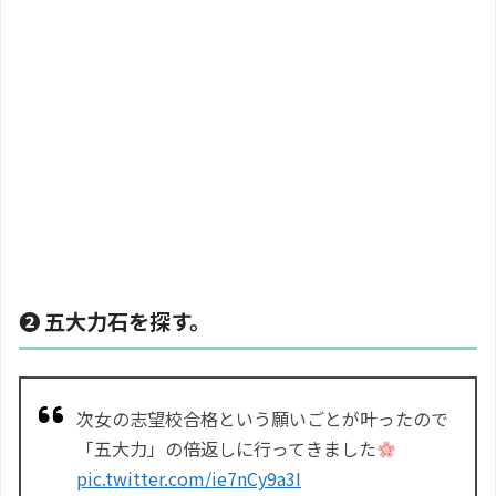
❷ 五大力石を探す。
次女の志望校合格という願いごとが叶ったので
「五大力」の倍返しに行ってきました
pic.twitter.com/ie7nCy9a3I