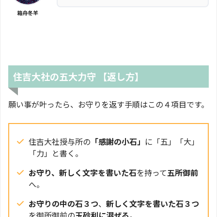
箱舟冬羊
住吉大社の五大力守 【
返し方
】
願い事が叶ったら、お守りを返す手順はこの４項目です。
住吉大社授与所の
「感謝の小石」
に「五」「大」
「力」と書く。
お守り、新しく文字を書いた石
を持って
五所御前
へ。
お守りの中の石３つ
、
新しく文字を書いた石３つ
を御所御前の
玉砂利に混ぜる
。