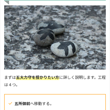
まずは
五大力守を授かりたい方
に詳しく説明します。工程
は４つ。
五所御前
へ移動する。