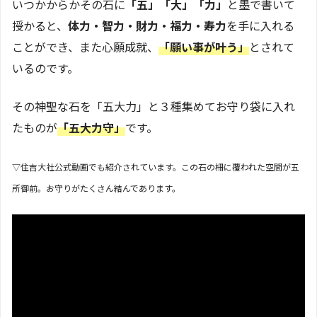
いつかからかその石に
「五」「大」「力」
と墨で書いて
授かると、
体力・智力・財力・福力・寿力
を手に入れる
ことができ、また心願成就、
「願い事が叶う」
とされて
いるのです。
その神聖な石を「五大力」と３種集めてお守り袋に入れ
たものが
「五大力守」
です。
▽住吉大社公式動画でも
紹介されて
います。この石の柵に覆われた空間が五
所御前。お守りがたくさん結んであります。