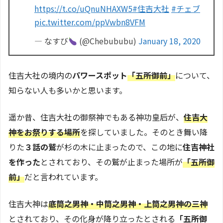
https://t.co/uQnuNHAXW5
#住吉大社
#チェブ
pic.twitter.com/ppVwbn8VFM
— なすび
(@Chebububu)
January 18, 2020
住吉大社の境内の
パワースポット
「五所御前」
について、
知らない人も多いかと思います。
遥か昔、住吉大社の御祭神でもある神功皇后が、
住吉大
神をお祭りする場所
を探していました。そのとき舞い降
りた
３話の鷲
が杉の木に止まったので、この地に
住吉神社
を作った
とされており、その鷲が止まった場所が
「五所御
前」
だと言われています。
住吉大神は
底筒之男神・中筒之男神・上筒之男神の三神
とされており、その化身が降り立ったとされる
「五所御