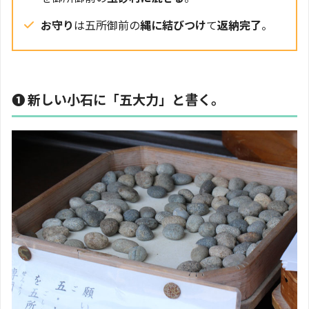
お守り
は五所御前の
縄に結びつけ
て
返納完了
。
❶ 新しい小石に「五大力」と書く。